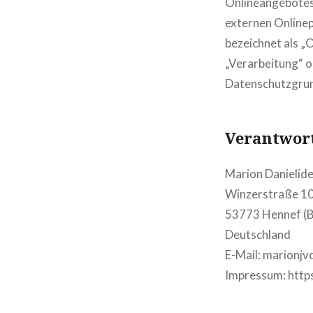
Onlineangebotes
externen Onlinep
bezeichnet als „O
„Verarbeitung“ o
Datenschutzgru
Verantwort
Marion Danielid
Winzerstraße 1
53773 Hennef (B
Deutschland
E-Mail: marionj
Impressum: http