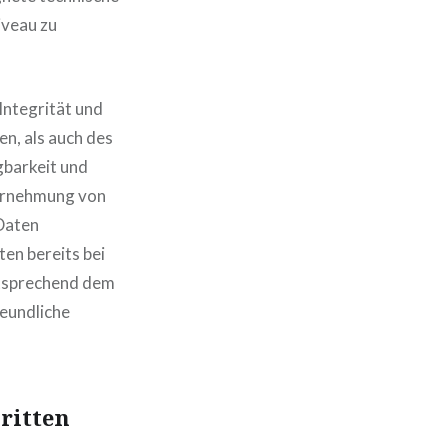
iveau zu
Integrität und
n, als auch des
gbarkeit und
ahrnehmung von
Daten
en bereits bei
ntsprechend dem
eundliche
ritten