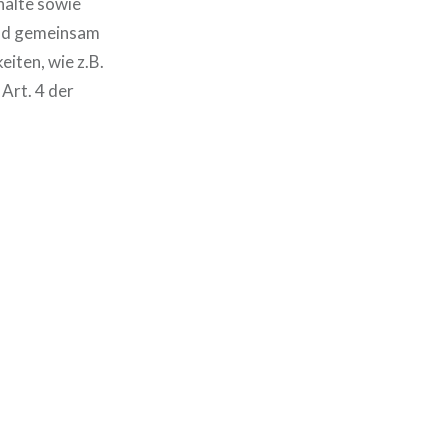
halte sowie
gend gemeinsam
eiten, wie z.B.
Art. 4 der