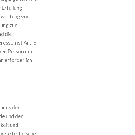
r Erfüllung
twortung von
tung zur
nd die
essen ist Art. 6
enen Person oder
n erforderlich
tands der
de und der
keit und
gnete technische