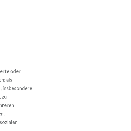
ierte oder
n; als
t, insbesondere
 zu
ehreren
en,
 sozialen