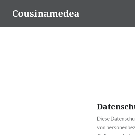
Direkt
Cousinamedea
zum
Inhalt
Datensch
Diese Datenschut
von personenbez