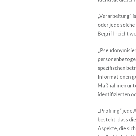
„Verarbeitung“ i
oder jede solch
Begriff reicht w
„Pseudonymisieru
personenbezogen
spezifischen bet
Informationen g
Maßnahmen unterl
identifizierten 
„Profiling“ jede
besteht, dass d
Aspekte, die sic