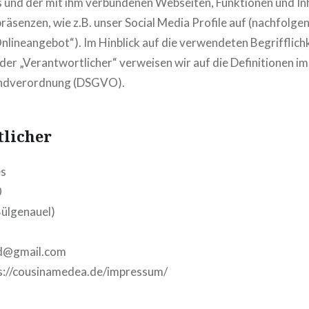
 und der mit ihm verbundenen Webseiten, Funktionen und In
räsenzen, wie z.B. unser Social Media Profile auf (nachfol
nlineangebot“). Im Hinblick auf die verwendeten Begrifflichk
der „Verantwortlicher“ verweisen wir auf die Definitionen im 
ndverordnung (DSGVO).
licher
es
0
ülgenauel)
vd@gmail.com
s://cousinamedea.de/impressum/