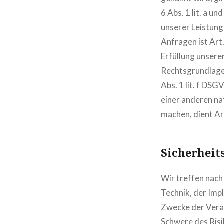
6 Abs. 1 lit. a u
unserer Leistun
Anfragen ist Art.
Erfüllung unserer
Rechtsgrundlage 
Abs. 1 lit. f DS
einer anderen na
machen, dient Ar
Sicherhei
Wir treffen nac
Technik, der Im
Zwecke der Verar
Schwere des Risi