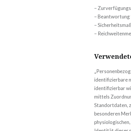
– Zurverfügungst
– Beantwortung 
– Sicherheitsma
– Reichweitenm
Verwendete
„Personenbezogen
identifizierbare
identifizierbar w
mittels Zuordnu
Standortdaten, z
besonderen Merkm
physiologischen, 
Identität dieser 