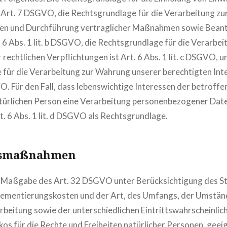
nd Art. 7 DSGVO, die Rechtsgrundlage für die Verarbeitung zu
gen und Durchführung vertraglicher Maßnahmen sowie Bean
 6 Abs. 1 lit. b DSGVO, die Rechtsgrundlage für die Verarbei
 rechtlichen Verpflichtungen ist Art. 6 Abs. 1 lit. c DSGVO, u
für die Verarbeitung zur Wahrung unserer berechtigten Inter
GVO. Für den Fall, dass lebenswichtige Interessen der betroff
türlichen Person eine Verarbeitung personenbezogener Date
t. 6 Abs. 1 lit. d DSGVO als Rechtsgrundlage.
tsmaßnahmen
h Maßgabe des Art. 32 DSGVO unter Berücksichtigung des S
plementierungskosten und der Art, des Umfangs, der Umstän
beitung sowie der unterschiedlichen Eintrittswahrscheinlich
kos für die Rechte und Freiheiten natürlicher Personen, geei