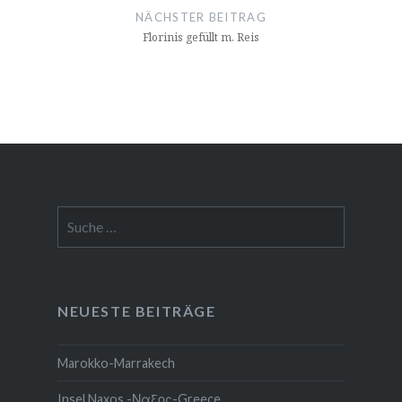
NÄCHSTER BEITRAG
Florinis gefüllt m. Reis
Suche
nach:
NEUESTE BEITRÄGE
Marokko-Marrakech
Insel Naxos -Ναξος-Greece