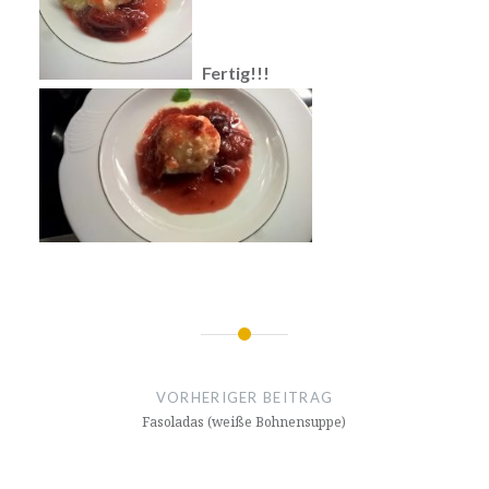
Fertig!!!
Beitrags-
Navigation
VORHERIGER BEITRAG
Fasoladas (weiße Bohnensuppe)