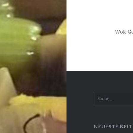
Wok-Gem
Suche
nach:
NEUESTE BEI