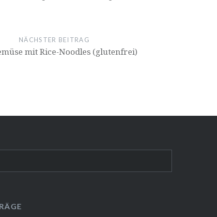
NÄCHSTER BEITRAG
üse mit Rice-Noodles (glutenfrei)
TRÄGE