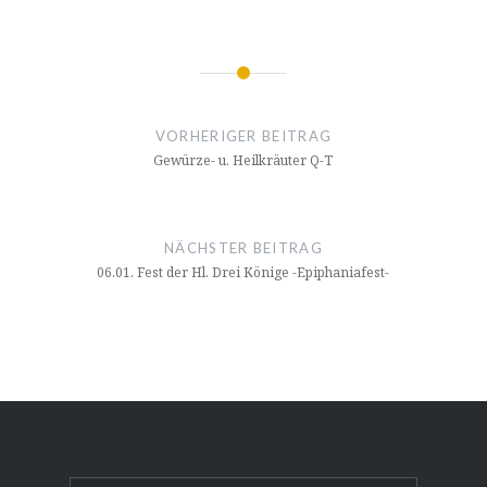
Beitrags-
Navigation
VORHERIGER BEITRAG
Gewürze- u. Heilkräuter Q-T
NÄCHSTER BEITRAG
06.01. Fest der Hl. Drei Könige -Epiphaniafest-