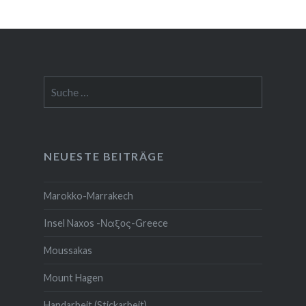
Suche
nach:
NEUESTE BEITRÄGE
Marokko-Marrakech
Insel Naxos -Ναξος-Greece
Moussakas
Mount Hagen
Handarbeit (Stickarbeit)