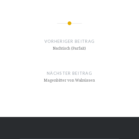
Beitrags-
Navigation
VORHERIGER BEITRAG
Nachtisch (Parfait)
NÄCHSTER BEITRAG
Magenbitter von Walnüssen